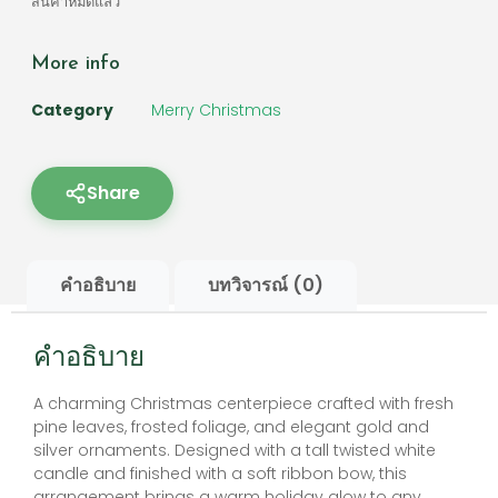
สินค้าหมดแล้ว
More info
Category
Merry Christmas
Share
คำอธิบาย
บทวิจารณ์ (0)
คำอธิบาย
A charming Christmas centerpiece crafted with fresh
pine leaves, frosted foliage, and elegant gold and
silver ornaments. Designed with a tall twisted white
candle and finished with a soft ribbon bow, this
arrangement brings a warm holiday glow to any